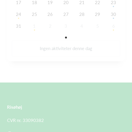
17
18
19
20
21
22
23
24
25
26
27
28
29
30
31
1
2
3
4
5
6
Ingen aktiviteter denne dag
Risøhøj
CVR nr. 33090382