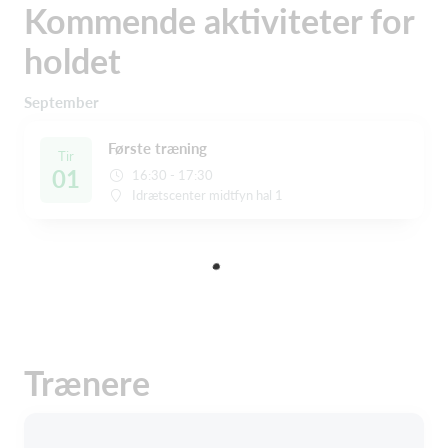
Kommende aktiviteter for
holdet
September
Første træning
Tir
01
16:30 - 17:30
Idrætscenter midtfyn hal 1
Trænere