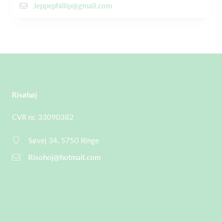
Jeppephillip@gmail.com
Risøhøj
CVR nr. 33090382
Søvej 34, 5750 Ringe
Risohoj@hotmail.com