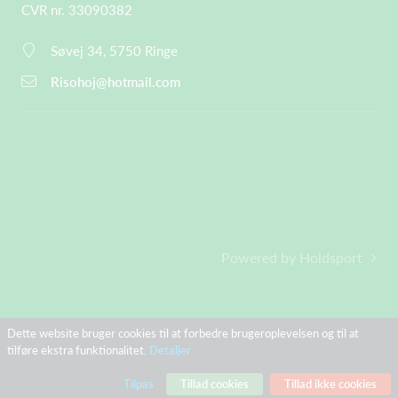
CVR nr. 33090382
Søvej 34, 5750 Ringe
Risohoj@hotmail.com
Powered by Holdsport
Dette website bruger cookies til at forbedre brugeroplevelsen og til at
tilføre ekstra funktionalitet.
Detaljer
Tilpas
Tillad cookies
Tillad ikke cookies