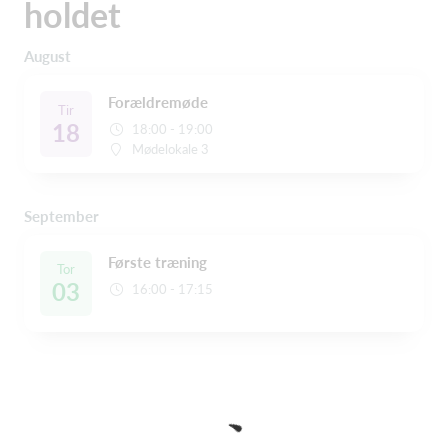
holdet
August
Forældremøde
Tir
18
18:00 - 19:00
Mødelokale 3
September
Første træning
Tor
03
16:00 - 17:15