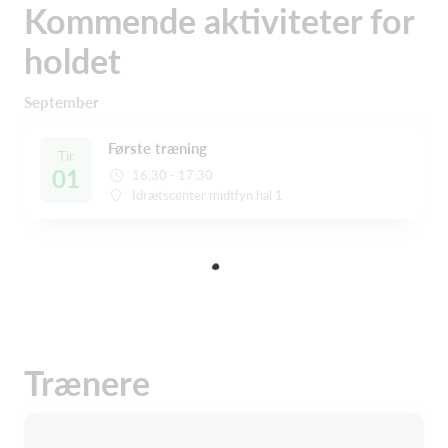
Kommende aktiviteter for
holdet
September
Første træning
Tir
01
16:30 - 17:30
Idrætscenter midtfyn hal 1
Trænere