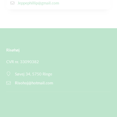
Jeppephillip@gmail.com
Risøhøj
CVR nr. 33090382
Søvej 34, 5750 Ringe
Risohoj@hotmail.com